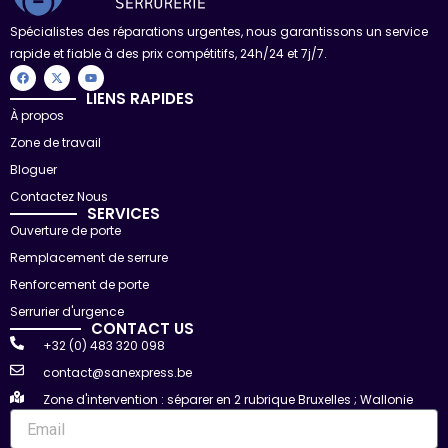
Spécialistes des réparations urgentes, nous garantissons un service
rapide et fiable à des prix compétitifs, 24h/24 et 7j/7.
F
X
Y
a
-
o
c
t
u
LIENS RAPIDES
e
w
t
À propos
b
i
u
o
t
b
Zone de travail
o
t
e
k
e
r
Bloguer
Contactez Nous
SERVICES
Ouverture de porte
Remplacement de serrure
Renforcement de porte
Serrurier d'urgence
CONTACT US
+32 (0) 483 320 098
contact@sanexpress.be
Zone d'intervention : séparer en 2 rubrique Bruxelles ; Wallonie