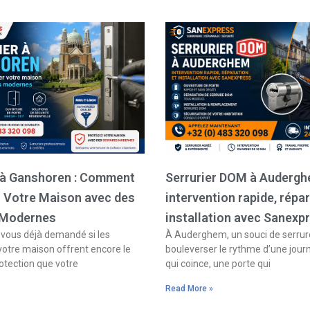
Page
Page
Page
Page
r à Ganshoren : Comment
Serrurier DOM à Audergh
r Votre Maison avec des
intervention rapide, répar
 Modernes
installation avec Sanexp
ous déjà demandé si les
À Auderghem, un souci de serrure
votre maison offrent encore le
bouleverser le rythme d’une jour
otection que votre
qui coince, une porte qui
Read More »