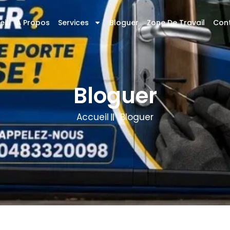
eil
À Propos
Services
Bloguer
Zone De Travail
Con
Bloguer
Accueil
Bloguer