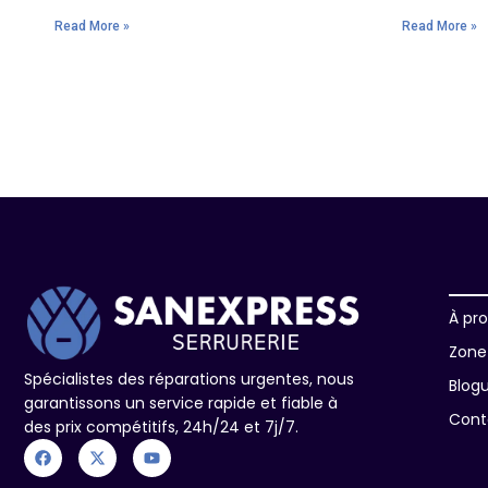
Read More »
Read More »
À pr
Zone 
Spécialistes des réparations urgentes, nous
Blog
garantissons un service rapide et fiable à
Cont
des prix compétitifs, 24h/24 et 7j/7.
F
X
Y
a
-
o
c
t
u