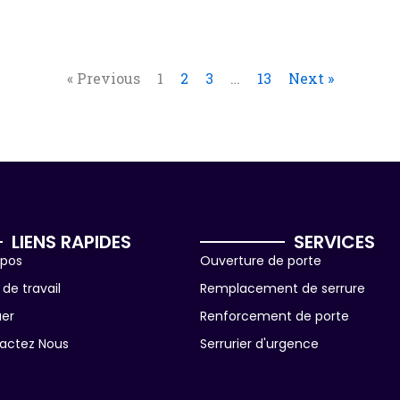
« Previous
1
2
3
…
13
Next »
LIENS RAPIDES
SERVICES
opos
Ouverture de porte
de travail
Remplacement de serrure
uer
Renforcement de porte
actez Nous
Serrurier d'urgence