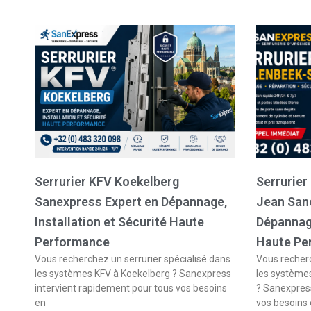
Serrurier KFV Koekelberg
Serrurier
Sanexpress Expert en Dépannage,
Jean San
Installation et Sécurité Haute
Dépannage
Performance
Haute Pe
Vous recherchez un serrurier spécialisé dans
Vous recherc
les systèmes KFV à Koekelberg ? Sanexpress
les système
intervient rapidement pour tous vos besoins
? Sanexpress
en
vos besoins