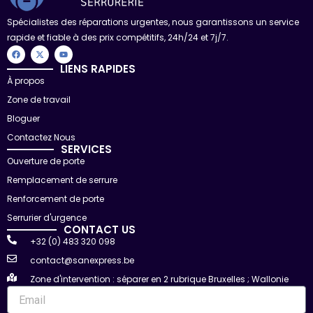
Spécialistes des réparations urgentes, nous garantissons un service
rapide et fiable à des prix compétitifs, 24h/24 et 7j/7.
F
X
Y
a
-
o
c
t
u
LIENS RAPIDES
e
w
t
À propos
b
i
u
o
t
b
Zone de travail
o
t
e
k
e
r
Bloguer
Contactez Nous
SERVICES
Ouverture de porte
Remplacement de serrure
Renforcement de porte
Serrurier d'urgence
CONTACT US
+32 (0) 483 320 098
contact@sanexpress.be
Zone d'intervention : séparer en 2 rubrique Bruxelles ; Wallonie