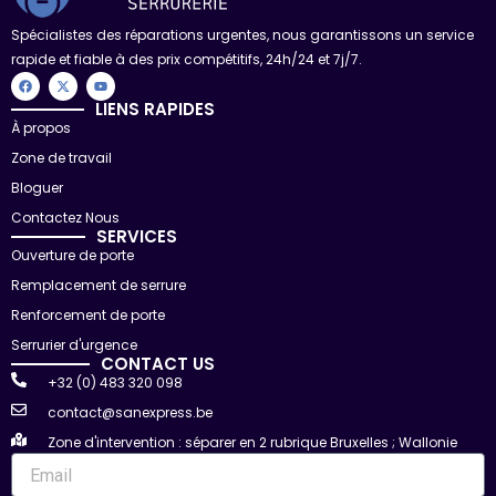
Spécialistes des réparations urgentes, nous garantissons un service
rapide et fiable à des prix compétitifs, 24h/24 et 7j/7.
F
X
Y
a
-
o
c
t
u
LIENS RAPIDES
e
w
t
À propos
b
i
u
o
t
b
Zone de travail
o
t
e
k
e
r
Bloguer
Contactez Nous
SERVICES
Ouverture de porte
Remplacement de serrure
Renforcement de porte
Serrurier d'urgence
CONTACT US
+32 (0) 483 320 098
contact@sanexpress.be
Zone d'intervention : séparer en 2 rubrique Bruxelles ; Wallonie