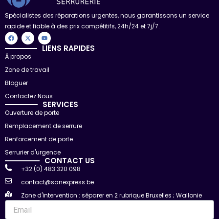
Spécialistes des réparations urgentes, nous garantissons un service
rapide et fiable à des prix compétitifs, 24h/24 et 7j/7.
F
X
Y
a
-
o
c
t
u
LIENS RAPIDES
e
w
t
À propos
b
i
u
o
t
b
Zone de travail
o
t
e
k
e
r
Bloguer
Contactez Nous
SERVICES
Ouverture de porte
Remplacement de serrure
Renforcement de porte
Serrurier d'urgence
CONTACT US
+32 (0) 483 320 098
contact@sanexpress.be
Zone d'intervention : séparer en 2 rubrique Bruxelles ; Wallonie