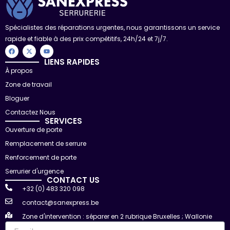
Spécialistes des réparations urgentes, nous garantissons un service
rapide et fiable à des prix compétitifs, 24h/24 et 7j/7.
F
X
Y
a
-
o
c
t
u
LIENS RAPIDES
e
w
t
À propos
b
i
u
o
t
b
Zone de travail
o
t
e
k
e
r
Bloguer
Contactez Nous
SERVICES
Ouverture de porte
Remplacement de serrure
Renforcement de porte
Serrurier d'urgence
CONTACT US
+32 (0) 483 320 098
contact@sanexpress.be
Zone d'intervention : séparer en 2 rubrique Bruxelles ; Wallonie