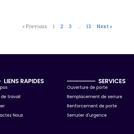
« Previous
1
2
3
…
13
Next »
LIENS RAPIDES
SERVICES
opos
Ouverture de porte
de travail
Remplacement de serrure
uer
Renforcement de porte
actez Nous
Serrurier d'urgence