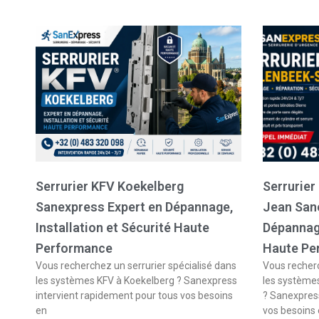
Serrurier KFV Koekelberg
Serrurier
Sanexpress Expert en Dépannage,
Jean San
Installation et Sécurité Haute
Dépannage
Performance
Haute Pe
Vous recherchez un serrurier spécialisé dans
Vous recherc
les systèmes KFV à Koekelberg ? Sanexpress
les système
intervient rapidement pour tous vos besoins
? Sanexpress
en
vos besoins