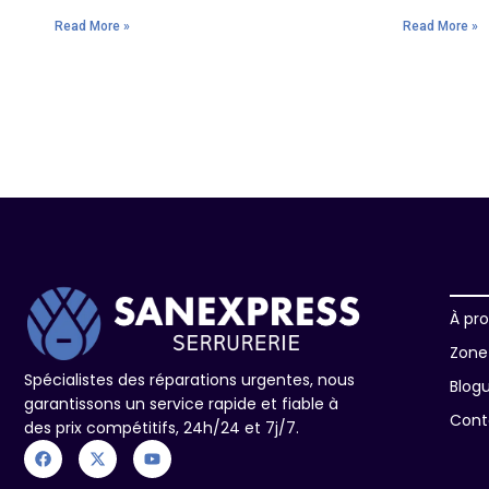
Read More »
Read More »
À pr
Zone 
Spécialistes des réparations urgentes, nous
Blog
garantissons un service rapide et fiable à
Cont
des prix compétitifs, 24h/24 et 7j/7.
F
X
Y
a
-
o
c
t
u