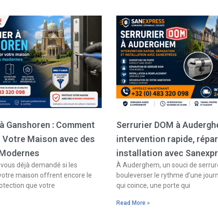
Page
Page
Page
Page
r à Ganshoren : Comment
Serrurier DOM à Audergh
r Votre Maison avec des
intervention rapide, répar
 Modernes
installation avec Sanexp
ous déjà demandé si les
À Auderghem, un souci de serrure
votre maison offrent encore le
bouleverser le rythme d’une jour
otection que votre
qui coince, une porte qui
Read More »