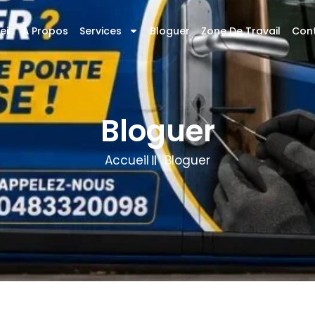
eil
À Propos
Services
Bloguer
Zone De Travail
Con
Bloguer
Accueil
Bloguer