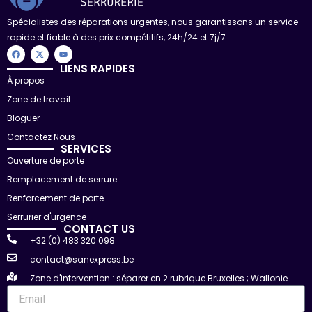
Spécialistes des réparations urgentes, nous garantissons un service
rapide et fiable à des prix compétitifs, 24h/24 et 7j/7.
F
X
Y
a
-
o
c
t
u
LIENS RAPIDES
e
w
t
À propos
b
i
u
o
t
b
Zone de travail
o
t
e
k
e
r
Bloguer
Contactez Nous
SERVICES
Ouverture de porte
Remplacement de serrure
Renforcement de porte
Serrurier d'urgence
CONTACT US
+32 (0) 483 320 098
contact@sanexpress.be
Zone d'intervention : séparer en 2 rubrique Bruxelles ; Wallonie