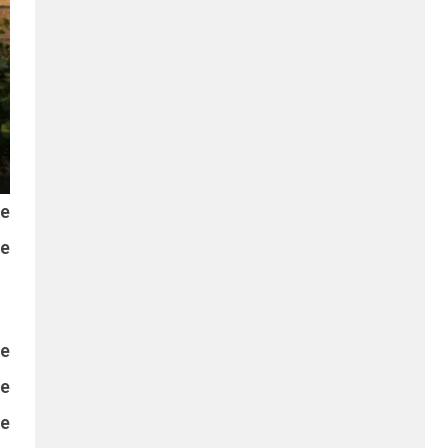
de
de
le
ne
se