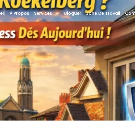
eil
À Propos
Services
Bloguer
Zone De Travail
Con